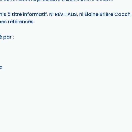
nis à titre informatif. Ni REVITALIS, ni Élaine Brière Coac
nes référencés.
é par :
da