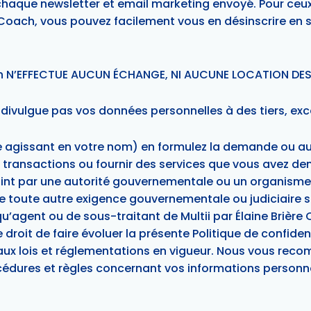
 chaque newsletter et email marketing envoyé. Pour ceux
e Coach, vous pouvez facilement vous en désinscrire en s
ach N’EFFECTUE AUCUN ÉCHANGE, NI AUCUNE LOCATION DES 
e divulgue pas vos données personnelles à des tiers, exce
 agissant en votre nom) en formulez la demande ou auto
es transactions ou fournir des services que vous avez d
traint par une autorité gouvernementale ou un organisme
de toute autre exigence gouvernementale ou judiciaire si
qu’agent ou de sous-traitant de Multii par Élaine Brière
 le droit de faire évoluer la présente Politique de conf
x lois et réglementations en vigueur. Nous vous reco
édures et règles concernant vos informations personne