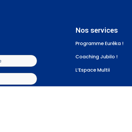
Nos services
Programme Eurêka !
Coaching Jubilo !
L’Espace Multii
tique de
les actualités